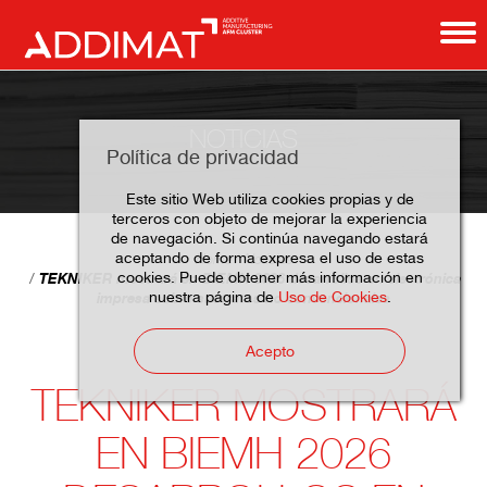
NOTICIAS
Política de privacidad
Este sitio Web utiliza cookies propias y de
terceros con objeto de mejorar la experiencia
de navegación. Si continúa navegando estará
aceptando de forma expresa el uso de estas
Home
Noticias
cookies. Puede obtener más información en
TEKNIKER mostrará en BIEMH 2026 desarrollos en electrónica
nuestra página de
Uso de Cookies
.
impresa sobre sustratos no convencionales
Acepto
TEKNIKER MOSTRARÁ
EN BIEMH 2026