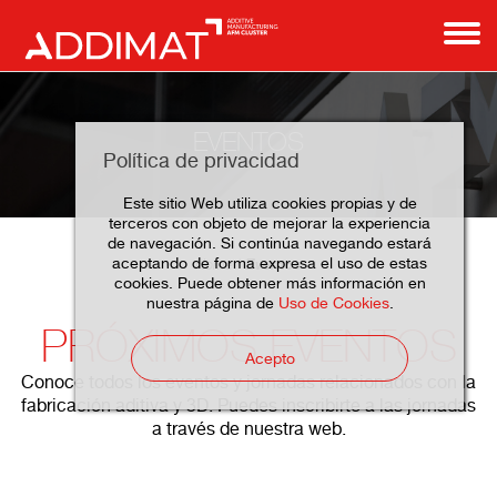
EVENTOS
Política de privacidad
Este sitio Web utiliza cookies propias y de
terceros con objeto de mejorar la experiencia
de navegación. Si continúa navegando estará
aceptando de forma expresa el uso de estas
Eventos
Home
cookies. Puede obtener más información en
nuestra página de
Uso de Cookies
.
PRÓXIMOS EVENTOS
Acepto
Conoce todos los eventos y jornadas relacionados con la
fabricación aditiva y 3D. Puedes inscribirte a las jornadas
a través de nuestra web.