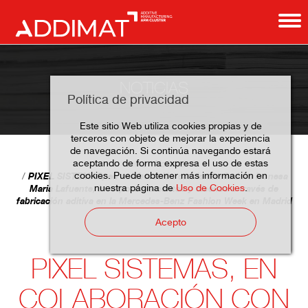
NOTICIAS
Política de privacidad
Este sitio Web utiliza cookies propias y de
terceros con objeto de mejorar la experiencia
de navegación. Si continúa navegando estará
aceptando de forma expresa el uso de estas
Home
Noticias
cookies. Puede obtener más información en
PIXEL SISTEMAS, en colaboración con la diseñadora leonesa
nuestra página de
Uso de Cookies
.
Maria Lafuente, incorpora elementos y diseños a través de
fabricación aditiva en la Mercedes-Benz Fashion Week en Madrid
Acepto
PIXEL SISTEMAS, EN
COLABORACIÓN CON