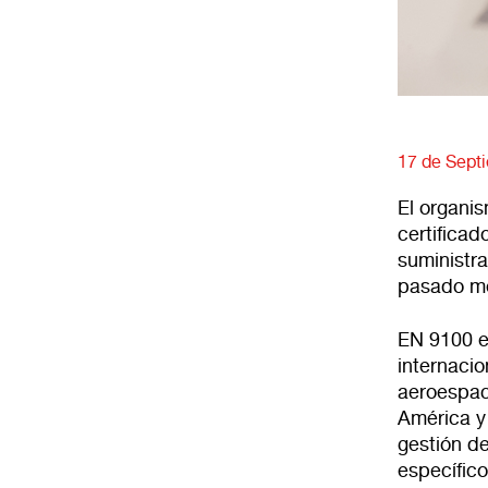
17 de Sept
El organi
certificad
suministra
pasado me
EN 9100 e
internaci
aeroespac
América y
gestión de
específico