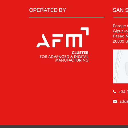
OPERATED BY
SAN 
Parque C
Gipuzko
Paseo Mi
20009 S
+34 
addi