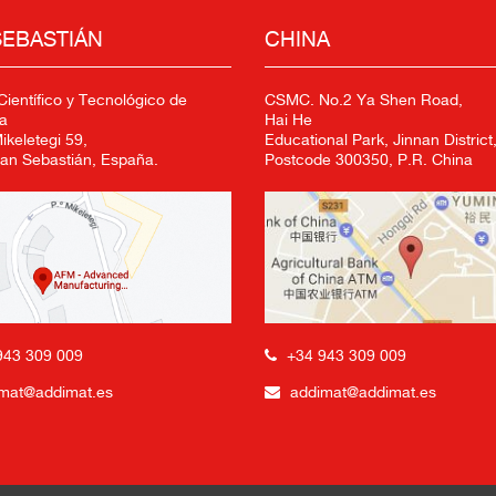
SEBASTIÁN
CHINA
ientífico y Tecnológico de
CSMC. No.2 Ya Shen Road,
a
Hai He
keletegi 59,
Educational Park, Jinnan District,
an Sebastián, España.
Postcode 300350, P.R. China
+34 943 309 009
943 309 009
addimat@addimat.es
mat@addimat.es