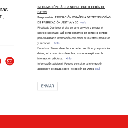
INFORMACIÓN BÁSICA SOBRE PROTECCIÓN DE
rmas
DATOS
n,
Responsable: ASOCIACIÓN ESPAÑOLA DE TECNOLOGÍAS
DE FABRICACIÓN ADITIVA Y 3D.
+info
Finalidad: Gestionar el alta en este servicio y prestar el
servicio solicitado, así como ponernos en contacto contigo
para trasladarte información comercial de nuestros productos
y servicios.
+info
Derechos: Tienes derecho a acceder, rectificar y suprimir los
datos, así como otros derechos, como se explica en la
información adicional.
+info
Información adicional: Puedes consultar la información
adicional y detallada sobre Protección de Datos
aquí
ENVIAR