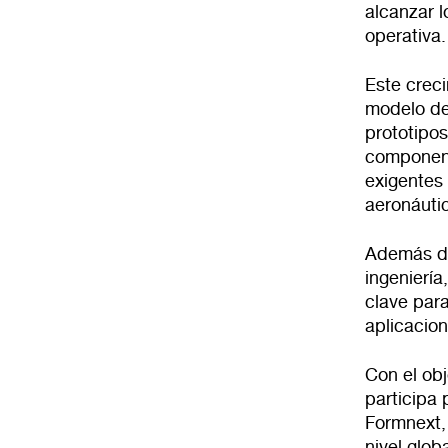
alcanzar l
operativa.
Este crec
modelo de
prototipo
component
exigentes 
aeronáuti
Además de
ingeniería
clave para
aplicacion
Con el obj
participa
Formnext, 
nivel glob