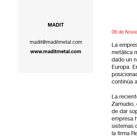
MADIT
06 de Novi
madit@maditmetal.com
La empres
www.maditmetal.com
metálica m
dado un n
Europa. E
posiciona
continúa a
La recien
Zamudio, 
de dar sop
empresa h
sistemas d
la firma R