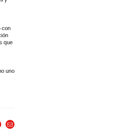
 —con
ción
es que
mo uno