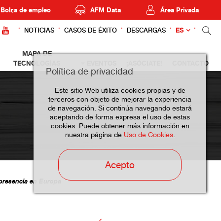
Bolsa de empleo
AFM Data
Área Privada
ES
NOTICIAS
CASOS DE ÉXITO
DESCARGAS
MAPA DE
TECNOLOGÍAS
EVENTOS
¡ASÓCIATE!
CONTACTO
Política de privacidad
Este sitio Web utiliza cookies propias y de
terceros con objeto de mejorar la experiencia
de navegación. Si continúa navegando estará
aceptando de forma expresa el uso de estas
cookies. Puede obtener más información en
nuestra página de
Uso de Cookies
.
Acepto
 presencia en Europa