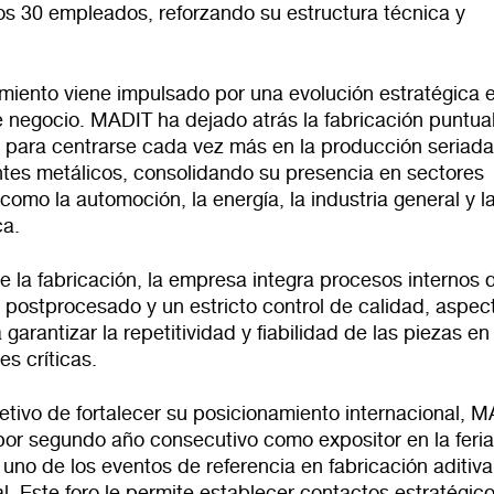
os 30 empleados, reforzando su estructura técnica y
imiento viene impulsado por una evolución estratégica 
 negocio. MADIT ha dejado atrás la fabricación puntua
s para centrarse cada vez más en la producción seriad
es metálicos, consolidando su presencia en sectores
como la automoción, la energía, la industria general y l
ca.
 la fabricación, la empresa integra procesos internos 
, postprocesado y un estricto control de calidad, aspec
 garantizar la repetitividad y fiabilidad de las piezas en
es críticas.
etivo de fortalecer su posicionamiento internacional, 
 por segundo año consecutivo como expositor en la feri
uno de los eventos de referencia en fabricación aditiva
al. Este foro le permite establecer contactos estratégic