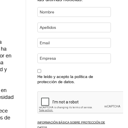
a
 ha
or en
ha
d y
He leído y acepto la política de
protección de datos.
 en
esidad
rece
os de
INFORMACIÓN BÁSICA SOBRE PROTECCIÓN DE
DATOS