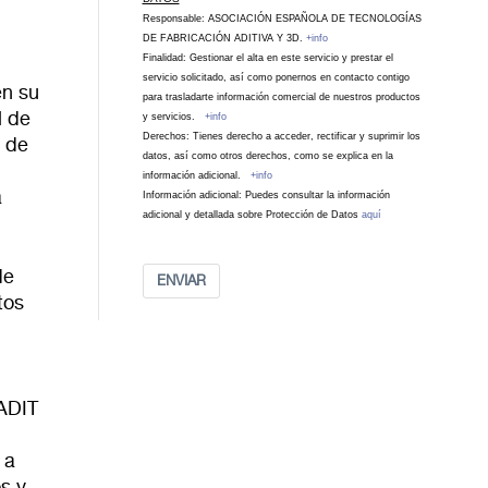
Responsable: ASOCIACIÓN ESPAÑOLA DE TECNOLOGÍAS
DE FABRICACIÓN ADITIVA Y 3D.
+info
Finalidad: Gestionar el alta en este servicio y prestar el
servicio solicitado, así como ponernos en contacto contigo
en su
para trasladarte información comercial de nuestros productos
l de
y servicios.
+info
Derechos: Tienes derecho a acceder, rectificar y suprimir los
a de
datos, así como otros derechos, como se explica en la
información adicional.
+info
a
Información adicional: Puedes consultar la información
adicional y detallada sobre Protección de Datos
aquí
de
ENVIAR
tos
MADIT
a
 a
os y