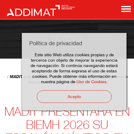
NOTICIAS
Política de privacidad
Este sitio Web utiliza cookies propias y de
terceros con objeto de mejorar la experiencia
de navegación. Si continúa navegando estará
aceptando de forma expresa el uso de estas
Home
Noticias
cookies. Puede obtener más información en
MADIT presentará en BIEMH 2026 su escalón náutico en titanio
nuestra página de
Uso de Cookies
.
fabricado mediante impresión 3D metálica
Acepto
MADIT PRESENTARÁ EN
BIEMH 2026 SU