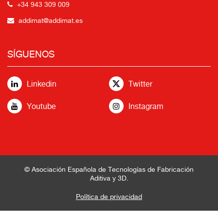
+34 943 309 009
addimat@addimat.es
SÍGUENOS
Linkedin
Twitter
Youtube
Instagram
© Asociación Española de Tecnologías de Fabricación
Aditiva y 3D.
Política de privacidad