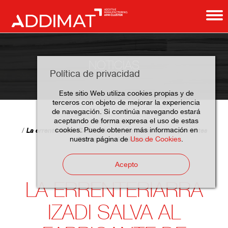
NOTICIAS
Política de privacidad
Este sitio Web utiliza cookies propias y de
terceros con objeto de mejorar la experiencia
de navegación. Si continúa navegando estará
aceptando de forma expresa el uso de estas
Home
Noticias
cookies. Puede obtener más información en
La errenteriarra IZADI salva al fabricante de componentes
nuestra página de
Uso de Cookies
.
Denatek, en liquidación
Acepto
LA ERRENTERIARRA
IZADI SALVA AL