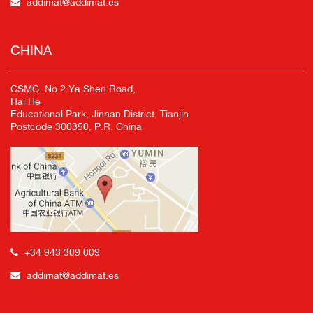
addimat@addimat.es
CHINA
CSMC. No.2 Ya Shen Road,
Hai He
Educational Park, Jinnan District, Tianjin
Postcode 300350, P.R. China
+34 943 309 009
addimat@addimat.es