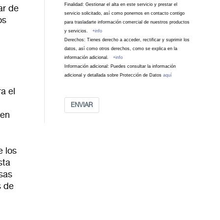
Finalidad: Gestionar el alta en este servicio y prestar el
ar de
servicio solicitado, así como ponernos en contacto contigo
os
para trasladarte información comercial de nuestros productos
y servicios.
+info
Derechos: Tienes derecho a acceder, rectificar y suprimir los
datos, así como otros derechos, como se explica en la
información adicional.
+info
Información adicional: Puedes consultar la información
adicional y detallada sobre Protección de Datos
aquí
a el
ENVIAR
 en
 los
sta
sas
s de