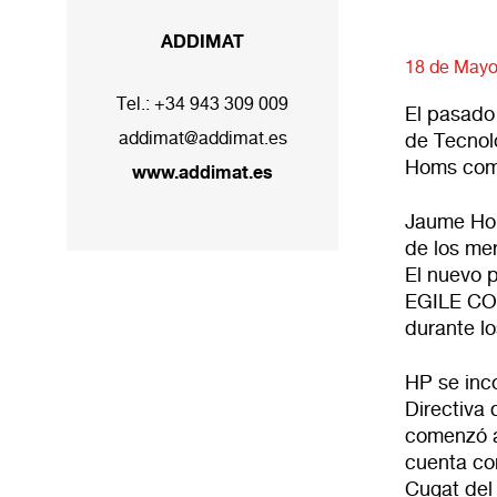
ADDIMAT
18 de Mayo
Tel.:
+34 943 309 009
El pasado
addimat@addimat.es
de Tecnol
Homs como
www.addimat.es
Jaume Hom
de los me
El nuevo p
EGILE CO
durante lo
HP se inc
Directiva
comenzó a
cuenta co
Cugat del