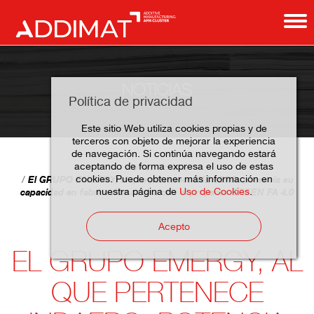
NOTICIAS
Política de privacidad
Este sitio Web utiliza cookies propias y de
terceros con objeto de mejorar la experiencia
de navegación. Si continúa navegando estará
aceptando de forma expresa el uso de estas
Home
Noticias
cookies. Puede obtener más información en
El GRUPO EMERGY, al que pertenece INDAERO, potencia su
nuestra página de
Uso de Cookies
.
capacidad en fabricación aditiva con el proyecto GREEN FA 4.0
Acepto
EL GRUPO EMERGY, AL
QUE PERTENECE