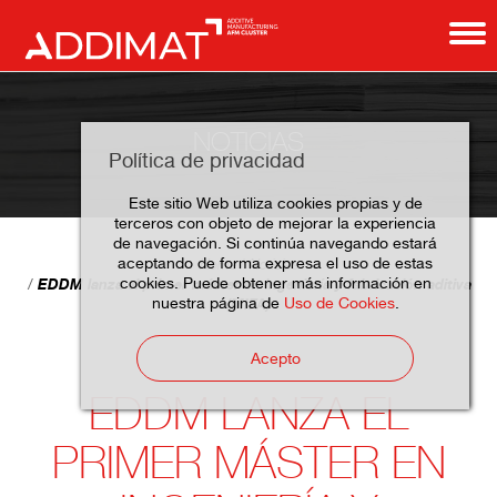
NOTICIAS
Política de privacidad
Este sitio Web utiliza cookies propias y de
terceros con objeto de mejorar la experiencia
de navegación. Si continúa navegando estará
aceptando de forma expresa el uso de estas
Home
Noticias
cookies. Puede obtener más información en
EDDM lanza el primer máster en ingeniería y fabricación aditiva
nuestra página de
Uso de Cookies
.
(MIFA)
Acepto
EDDM LANZA EL
PRIMER MÁSTER EN