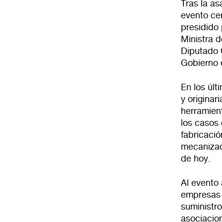
Tras la as
evento ce
presidido 
Ministra d
Diputado 
Gobierno 
En los úl
y origina
herramien
los casos
fabricación
mecanizad
de hoy.
Al evento
empresas d
suministro
asociacio