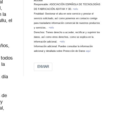
al
Responsable: ASOCIACIÓN ESPAÑOLA DE TECNOLOGÍAS
,
DE FABRICACIÓN ADITIVA Y 3D.
+info
n la
Finalidad: Gestionar el alta en este servicio y prestar el
servicio solicitado, así como ponernos en contacto contigo
lu, el
para trasladarte información comercial de nuestros productos
y servicios.
+info
Derechos: Tienes derecho a acceder, rectificar y suprimir los
datos, así como otros derechos, como se explica en la
información adicional.
+info
años,
Información adicional: Puedes consultar la información
adicional y detallada sobre Protección de Datos
aquí
 todos
 la
ENVIAR
 día
s de
 y
al,