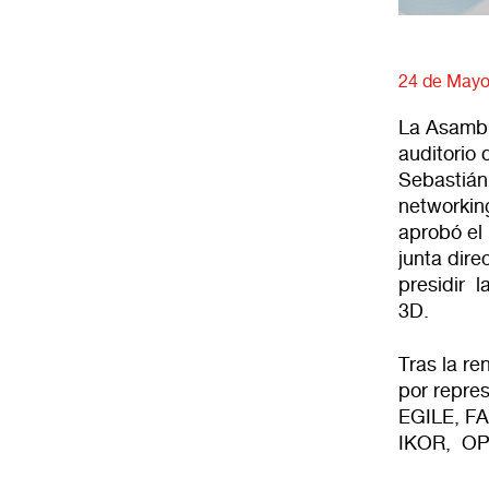
24 de Mayo
La Asambl
auditorio 
Sebastián
networki
aprobó el 
junta dire
presidir l
3D.
Tras la r
por repre
EGILE, F
IKOR, O