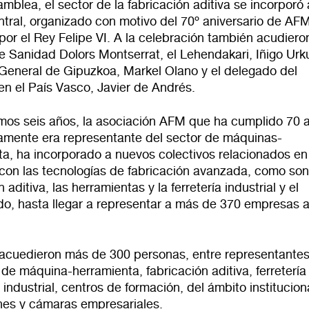
amblea, el sector de la fabricación aditiva se incorporó 
ntral, organizado con motivo del 70º aniversario de AFM
por el Rey Felipe VI. A la celebración también acudiero
e Sanidad Dolors Montserrat, el Lehendakari, Iñigo Urkul
General de Gipuzkoa, Markel Olano y el delegado del
en el País Vasco, Javier de Andrés.
timos seis años, la asociación AFM que ha cumplido 70 
riamente era representante del sector de máquinas-
ta, ha incorporado a nuevos colectivos relacionados en
 con las tecnologías de fabricación avanzada, como son
 aditiva, las herramientas y la ferretería industrial y el
o, hasta llegar a representar a más de 370 empresas a
 acuedieron más de 300 personas, entre representante
e máquina-herramienta, fabricación aditiva, ferretería
 industrial, centros de formación, del ámbito institucion
nes y cámaras empresariales.