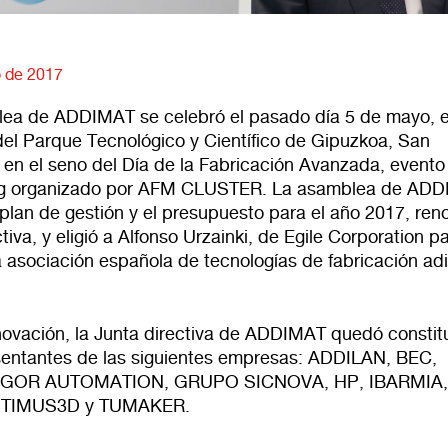
 de 2017
ea de ADDIMAT se celebró el pasado día 5 de mayo, e
del Parque Tecnológico y Científico de Gipuzkoa, San
 en el seno del Día de la Fabricación Avanzada, evento
ng organizado por AFM CLUSTER. La asamblea de AD
plan de gestión y el presupuesto para el año 2017, ren
ctiva, y eligió a Alfonso Urzainki, de Egile Corporation p
a asociación española de tecnologías de fabricación adi
enovación, la Junta directiva de ADDIMAT quedó constit
sentantes de las siguientes empresas: ADDILAN, BEC,
AGOR AUTOMATION, GRUPO SICNOVA, HP, IBARMIA, 
PTIMUS3D y TUMAKER.