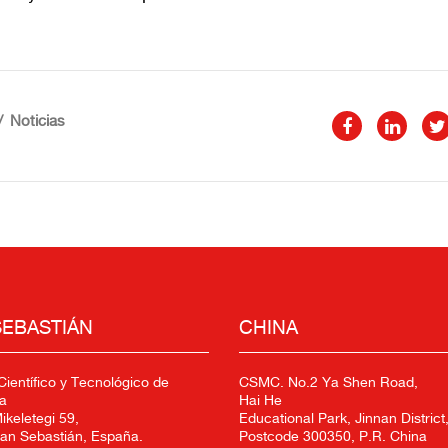
Noticias
SEBASTIÁN
CHINA
ientífico y Tecnológico de
CSMC. No.2 Ya Shen Road,
a
Hai He
keletegi 59,
Educational Park, Jinnan District,
an Sebastián, España.
Postcode 300350, P.R. China