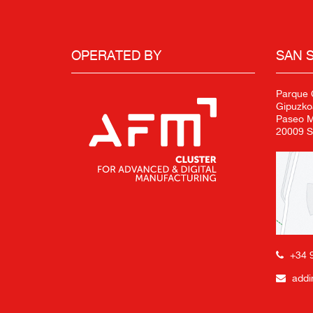
OPERATED BY
SAN 
Parque C
Gipuzko
Paseo Mi
20009 S
+34 
addi