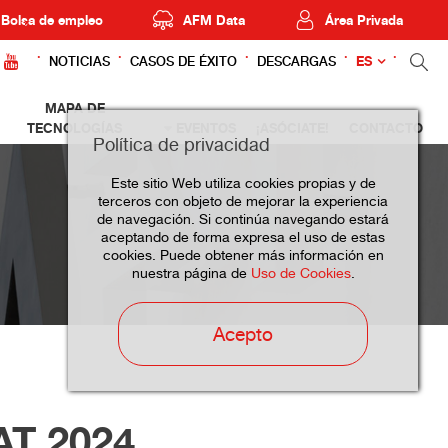
Bolsa de empleo
AFM Data
Área Privada
ES
NOTICIAS
CASOS DE ÉXITO
DESCARGAS
MAPA DE
TECNOLOGÍAS
EVENTOS
¡ASÓCIATE!
CONTACTO
Política de privacidad
Este sitio Web utiliza cookies propias y de
terceros con objeto de mejorar la experiencia
de navegación. Si continúa navegando estará
aceptando de forma expresa el uso de estas
cookies. Puede obtener más información en
nuestra página de
Uso de Cookies
.
Acepto
T 2024