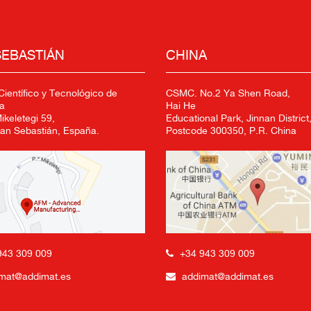
SEBASTIÁN
CHINA
ientífico y Tecnológico de
CSMC. No.2 Ya Shen Road,
a
Hai He
keletegi 59,
Educational Park, Jinnan District,
an Sebastián, España.
Postcode 300350, P.R. China
+34 943 309 009
943 309 009
addimat@addimat.es
mat@addimat.es