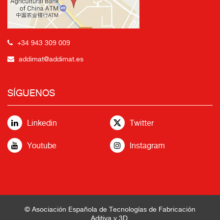
+34 943 309 009
addimat@addimat.es
SÍGUENOS
Linkedin
Twitter
Youtube
Instagram
© Asociación Española de Tecnologías de Fabricación
Aditiva y 3D.