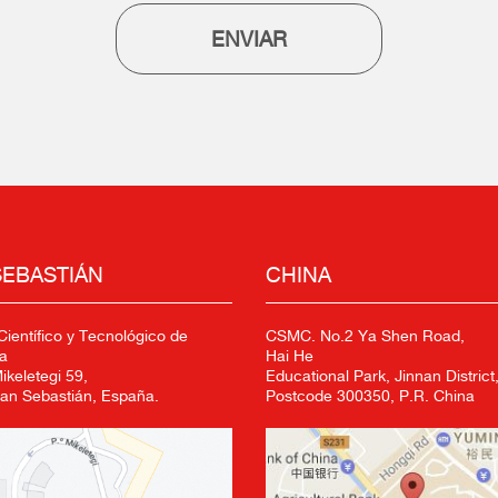
ENVIAR
SEBASTIÁN
CHINA
ientífico y Tecnológico de
CSMC. No.2 Ya Shen Road,
a
Hai He
keletegi 59,
Educational Park, Jinnan District,
an Sebastián, España.
Postcode 300350, P.R. China