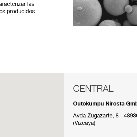
racterizar las
vos producidos.
CENTRAL
RED COMERCI
Outokumpu Nirosta Gm
A continuación se muestr
nuestra red comercial.
Avda Zugazarte, 8 - 489
(Vizcaya)
CENTRAL