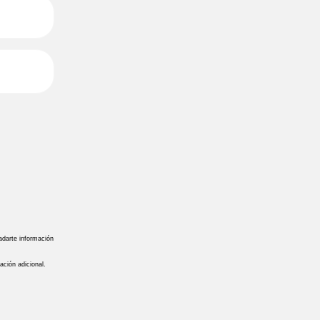
ladarte información
mación adicional.