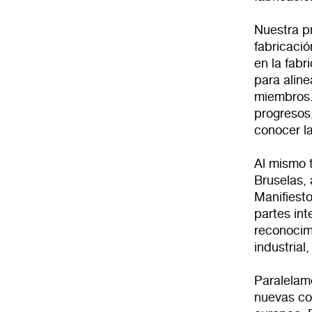
Nuestra p
fabricació
en la fabr
para aline
miembros.
progresos
conocer l
Al mismo 
Bruselas,
Manifiest
partes int
reconocimi
industrial
Paralelam
nuevas co