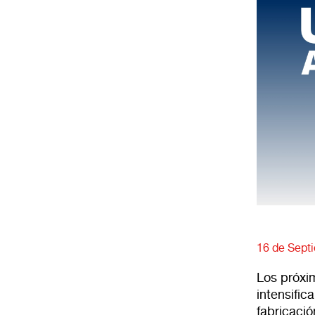
16 de Sept
Los próxi
intensific
fabricació