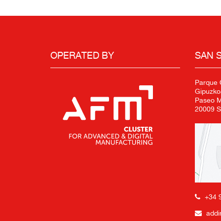
OPERATED BY
SAN 
Parque C
Gipuzko
Paseo Mi
20009 S
+34 
addi