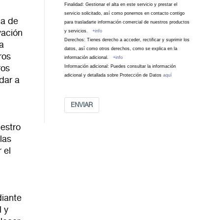
Finalidad: Gestionar el alta en este servicio y prestar el
servicio solicitado, así como ponernos en contacto contigo
ia de
para trasladarte información comercial de nuestros productos
vación
y servicios.
+info
Derechos: Tienes derecho a acceder, rectificar y suprimir los
ca
datos, así como otros derechos, como se explica en la
ros
información adicional.
+info
ros
Información adicional: Puedes consultar la información
adicional y detallada sobre Protección de Datos
aquí
dar a
ENVIAR
uestro
las
 el
diante
l y