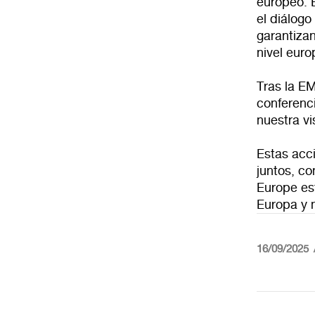
europeo. 
el diálogo
garantiza
nivel euro
Tras la E
conferenc
nuestra vi
Estas acc
juntos, c
Europe est
Europa y m
16/09/2025