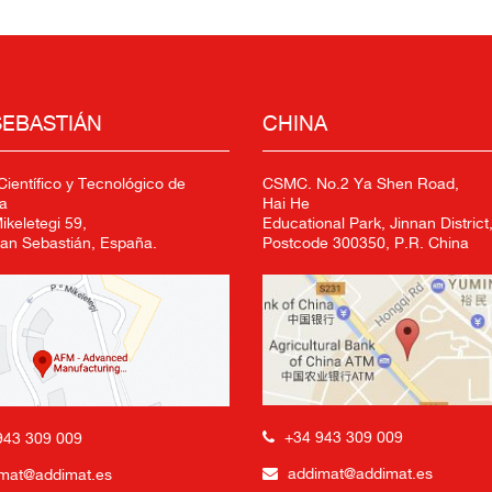
SEBASTIÁN
CHINA
ientífico y Tecnológico de
CSMC. No.2 Ya Shen Road,
a
Hai He
keletegi 59,
Educational Park, Jinnan District,
an Sebastián, España.
Postcode 300350, P.R. China
+34 943 309 009
943 309 009
addimat@addimat.es
mat@addimat.es