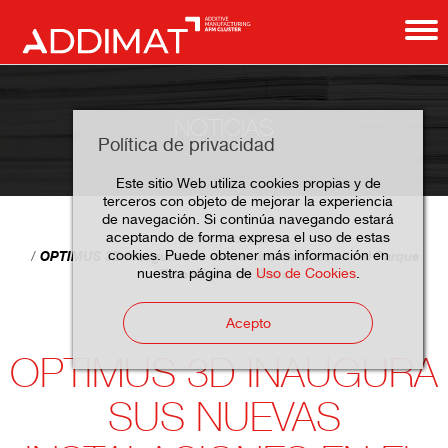
NOTICIAS
Política de privacidad
Este sitio Web utiliza cookies propias y de
terceros con objeto de mejorar la experiencia
de navegación. Si continúa navegando estará
aceptando de forma expresa el uso de estas
Home
Noticias
cookies. Puede obtener más información en
OPTIMUS 3D inaugura sus nuevas instalaciones en el Parque
nuestra página de
Uso de Cookies
.
Tecnológico de Álava
Acepto
OPTIMUS 3D INAUGURA
SUS NUEVAS