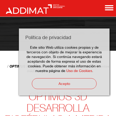
NOTICIAS
Política de privacidad
Este sitio Web utiliza cookies propias y de
terceros con objeto de mejorar la experiencia
de navegación. Si continúa navegando estará
aceptando de forma expresa el uso de estas
Home
Noticias
cookies. Puede obtener más información en
OPTIMUS 3D desarrolla bioférulas a medida para tratamientos
nuestra página de
Uso de Cookies
.
médicos gracias a la fabricación aditiva
Acepto
OPTIMUS 3D
DESARROLLA