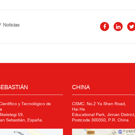
Noticias
SEBASTIÁN
CHINA
ientífico y Tecnológico de
CSMC. No.2 Ya Shen Road,
a
Hai He
keletegi 59,
Educational Park, Jinnan District,
an Sebastián, España.
Postcode 300350, P.R. China