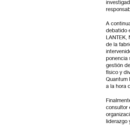
investigad
responsab
A continua
debatido 
LANTEK, N
de la fab
intervenid
ponencia 
gestión de
físico y d
Quantum F
a la hora 
Finalmente
consultor 
organizac
liderazgo 