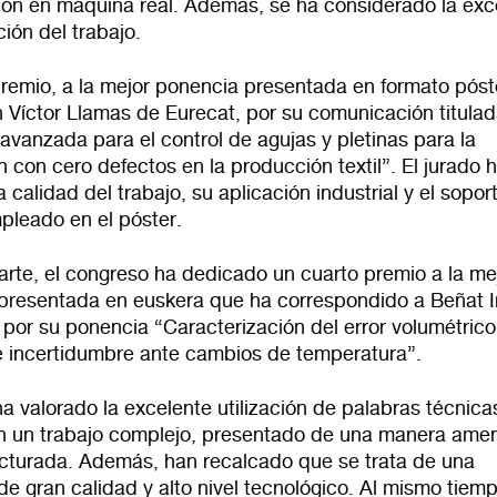
ión en máquina real. Además, se ha considerado la exc
ión del trabajo.
premio, a la mejor ponencia presentada en formato póst
n Víctor Llamas de Eurecat, por su comunicación titula
avanzada para el control de agujas y pletinas para la
n con cero defectos en la producción textil”. El jurado 
a calidad del trabajo, su aplicación industrial y el sopor
pleado en el póster.
arte, el congreso ha dedicado un cuarto premio a la me
presentada en euskera que ha correspondido a Beñat I
por su ponencia “Caracterización del error volumétrico
de incertidumbre ante cambios de temperatura”.
ha valorado la excelente utilización de palabras técnica
n un trabajo complejo, presentado de una manera ame
ucturada. Además, han recalcado que se trata de una
e gran calidad y alto nivel tecnológico. Al mismo tiemp