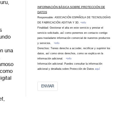
buru,
INFORMACIÓN BÁSICA SOBRE PROTECCIÓN DE
DATOS
Responsable: ASOCIACIÓN ESPAÑOLA DE TECNOLOGÍAS
DE FABRICACIÓN ADITIVA Y 3D.
+info
Finalidad: Gestionar el alta en este servicio y prestar el
s
servicio solicitado, así como ponernos en contacto contigo
mundo
para trasladarte información comercial de nuestros productos
y servicios.
+info
Derechos: Tienes derecho a acceder, rectificar y suprimir los
on una
datos, así como otros derechos, como se explica en la
a
información adicional.
+info
famoso
Información adicional: Puedes consultar la información
adicional y detallada sobre Protección de Datos
aquí
o como
gital
ENVIAR
et,