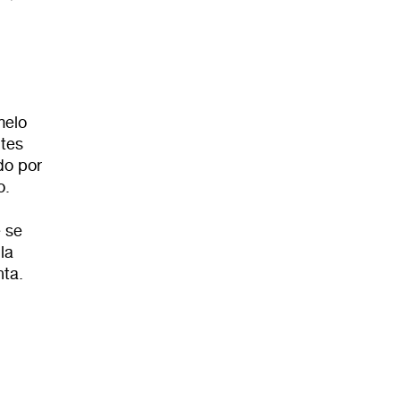
melo
ntes
do por
o.
 se
la
nta.