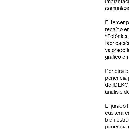
implantac
comunicac
El tercer 
recaído e
“Fotónica 
fabricació
valorado l
gráfico em
Por otra p
ponencia 
de IDEKO 
análisis 
El jurado 
euskera e
bien estr
ponencia d