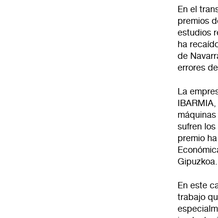
En el tran
premios d
estudios r
ha recaíd
de Navarra
errores de
La empres
IBARMIA, 
máquinas 
sufren los
premio ha
Económica
Gipuzkoa.
En este ca
trabajo q
especialme