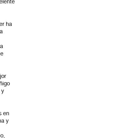
elente
er ha
da
ha
te
jor
ñigo
 y
s en
na y
o,