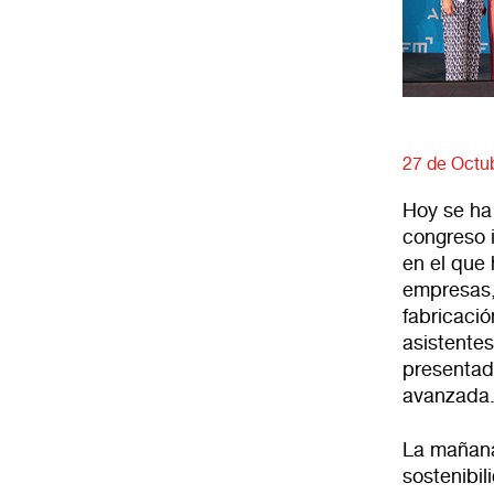
27 de Octu
Hoy se ha
congreso 
en el que
empresas,
fabricació
asistente
presentado
avanzada
La mañana
sostenibil