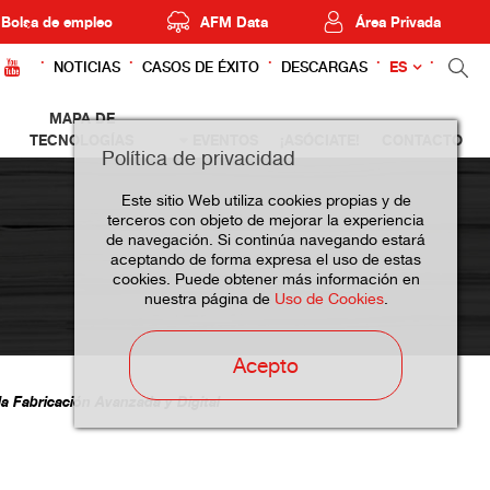
Bolsa de empleo
AFM Data
Área Privada
ES
NOTICIAS
CASOS DE ÉXITO
DESCARGAS
MAPA DE
TECNOLOGÍAS
EVENTOS
¡ASÓCIATE!
CONTACTO
Política de privacidad
Este sitio Web utiliza cookies propias y de
terceros con objeto de mejorar la experiencia
de navegación. Si continúa navegando estará
aceptando de forma expresa el uso de estas
cookies. Puede obtener más información en
nuestra página de
Uso de Cookies
.
Acepto
la Fabricación Avanzada y Digital