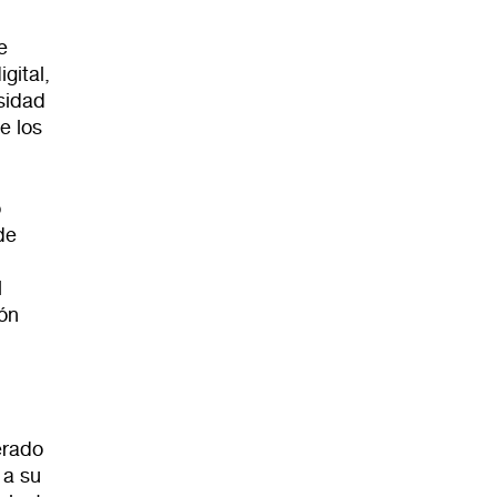
e
gital,
sidad
e los
o
de
l
ión
erado
 a su