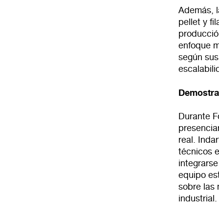
Además, l
pellet y f
producción
enfoque m
según sus
escalabili
Demostra
Durante F
presencia
real. Ind
técnicos 
integrarse
equipo est
sobre las 
industrial.