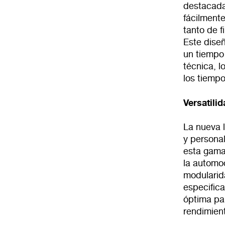
destacada
fácilmente
tanto de 
Este dise
un tiempo 
técnica, l
los tiemp
Versatilid
La nueva 
y personal
esta gama
la automoc
modularid
especifica
óptima par
rendimien