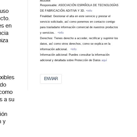
Responsable: ASOCIACIÓN ESPAÑOLA DE TECNOLOGÍAS
 uso
DE FABRICACIÓN ADITIVA Y 3D.
+info
Finalidad: Gestionar el alta en este servicio y prestar el
cto.
servicio solicitado, así como ponernos en contacto contigo
es en
para trasladarte información comercial de nuestros productos
ncia
y servicios.
+info
Derechos: Tienes derecho a acceder, rectificar y suprimir los
miza
datos, así como otros derechos, como se explica en la
información adicional.
+info
Información adicional: Puedes consultar la información
adicional y detallada sobre Protección de Datos
aquí
xibles
ENVIAR
ado
 como
s a su
ión
n y