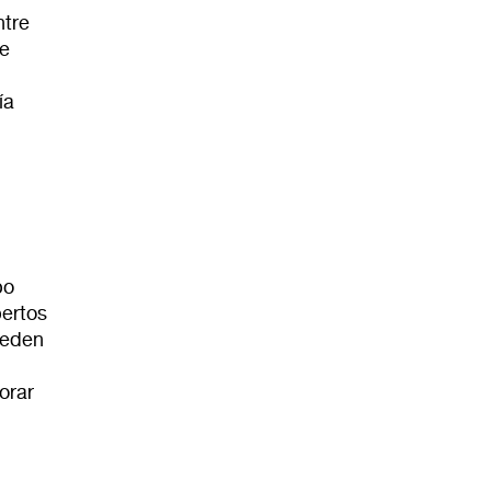
ntre
de
ía
po
pertos
ueden
orar