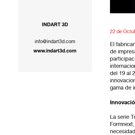
INDART 3D
22 de Octu
info@indart3d.com
El fabrica
www.indart3d.com
de impres
participa
internacio
del 19 al 
innovacio
gama de i
Innovaci
La serie 
Formnext,
necesidad