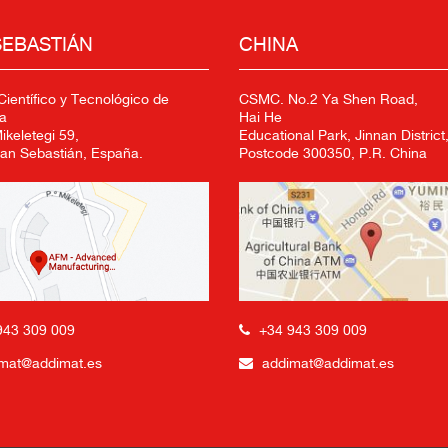
SEBASTIÁN
CHINA
ientífico y Tecnológico de
CSMC. No.2 Ya Shen Road,
a
Hai He
keletegi 59,
Educational Park, Jinnan District,
an Sebastián, España.
Postcode 300350, P.R. China
+34 943 309 009
943 309 009
addimat@addimat.es
mat@addimat.es