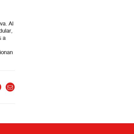
va. Al
dular,
s a
cionan