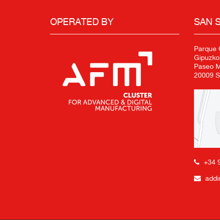
OPERATED BY
SAN 
Parque C
Gipuzko
Paseo Mi
20009 S
+34 
addi