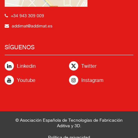
+34 943 309 009
addimat@addimat.es
SÍGUENOS
Linkedin
Twitter
Youtube
Instagram
© Asociación Española de Tecnologías de Fabricación
Aditiva y 3D.
Política de privacidad