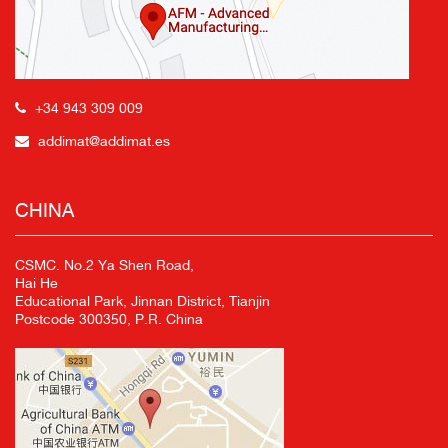
+34 943 309 009
addimat@addimat.es
CHINA
CSMC. No.2 Ya Shen Road,
Hai He
Educational Park, Jinnan District, Tianjin
Postcode 300350, P.R. China