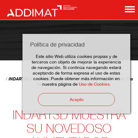
NOTICIAS
Política de privacidad
Este sitio Web utiliza cookies propias y de
terceros con objeto de mejorar la experiencia
de navegación. Si continúa navegando estará
aceptando de forma expresa el uso de estas
Home
Noticias
cookies. Puede obtener más información en
INDART3D muestra su novedoso alimentador Tumaker Pellet Pro
nuestra página de
Uso de Cookies
.
Feeder en ADDIT3D (Stand 6/A13)
Acepto
INDART3D MUESTRA
SU NOVEDOSO