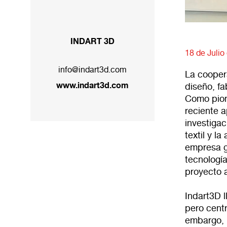
INDART 3D
18 de Julio
info@indart3d.com
La cooper
www.indart3d.com
diseño, f
Como pion
reciente a
investiga
textil y l
empresa g
tecnologí
proyecto 
Indart3D l
pero centr
embargo, 