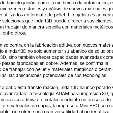
s de homologación, como la medicina o la automoción, e
 avanzar en estudios y análisis de nuevos materiales q
 utilizados en formato de pellet. El objetivo es aumenta
 soluciones que Indart3D puede ofrecer a sus clientes,
n trabajar de manera sencilla con materiales metálicos
 entre otros.
n se centra en la fabricación aditiva con nuevos materi
do a Indart3D no solo aumentar su abanico de solucion
 3D, sino también ofrecer capacidades avanzadas como
e piezas fabricadas en cobre. Además, se confirma la
d de trabajar con pellet y materiales metálicos o cerám
así las aplicaciones potenciales de sus tecnologías.
r a cabo esta transformación, Indart3D ha incorporado 
as avanzadas: la tecnología ADAM para impresión 3D, 
a impresión aditiva de metales mediante un proceso de
n de materiales en capas; la impresora Mini PRO con c
able, que ofrece una gran versatilidad al poder utilizar