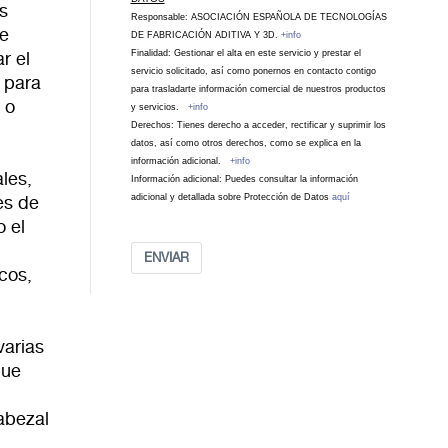
s
Responsable: ASOCIACIÓN ESPAÑOLA DE TECNOLOGÍAS
ue
DE FABRICACIÓN ADITIVA Y 3D.
+info
Finalidad: Gestionar el alta en este servicio y prestar el
r el
servicio solicitado, así como ponernos en contacto contigo
 para
para trasladarte información comercial de nuestros productos
 o
y servicios.
+info
Derechos: Tienes derecho a acceder, rectificar y suprimir los
datos, así como otros derechos, como se explica en la
información adicional.
+info
ales,
Información adicional: Puedes consultar la información
adicional y detallada sobre Protección de Datos
aquí
es de
 el
ENVIAR
icos,
varias
que
abezal