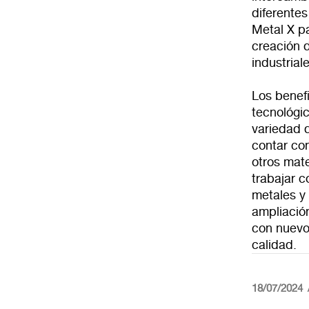
diferentes
Metal X pa
creación d
industrial
Los benef
tecnológic
variedad 
contar con
otros mat
trabajar c
metales y 
ampliación
con nuevo
calidad.
18/07/2024