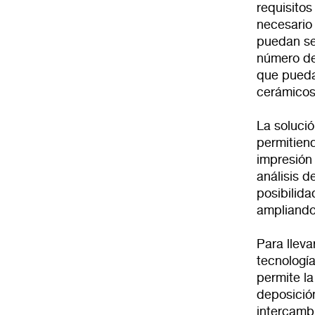
requisito
necesario
puedan ser
número de
que pueda
cerámicos,
La solució
permitien
impresión
análisis d
posibilida
ampliando 
Para lleva
tecnologí
permite l
deposició
intercambi