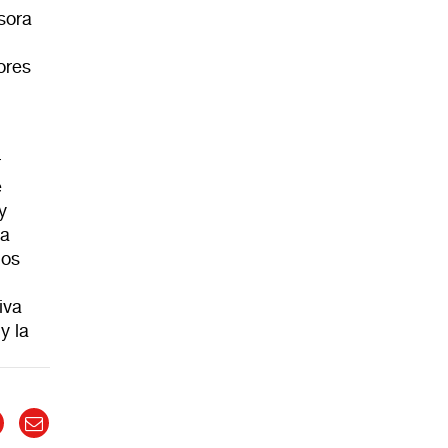
esora
ores
r
e
y
ra
dos
iva
y la