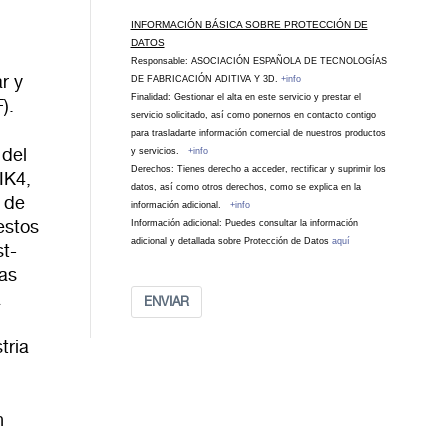
INFORMACIÓN BÁSICA SOBRE PROTECCIÓN DE
DATOS
Responsable: ASOCIACIÓN ESPAÑOLA DE TECNOLOGÍAS
r y
DE FABRICACIÓN ADITIVA Y 3D.
+info
Finalidad: Gestionar el alta en este servicio y prestar el
).
servicio solicitado, así como ponernos en contacto contigo
para trasladarte información comercial de nuestros productos
 del
y servicios.
+info
Derechos: Tienes derecho a acceder, rectificar y suprimir los
IK4,
datos, así como otros derechos, como se explica en la
 de
información adicional.
+info
estos
Información adicional: Puedes consultar la información
adicional y detallada sobre Protección de Datos
aquí
st-
las
a
ENVIAR
tria
n