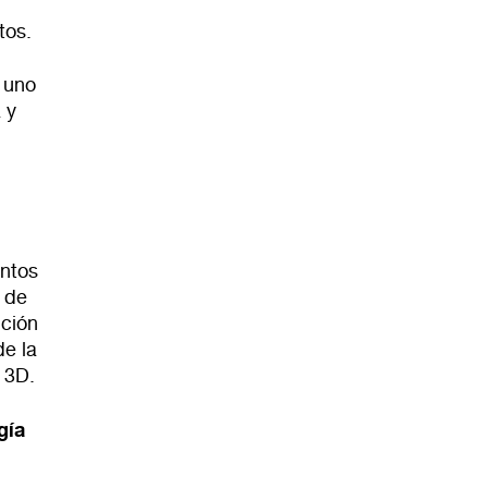
tos.
 uno
 y
:
entos
 de
ición
de la
 3D.
gía