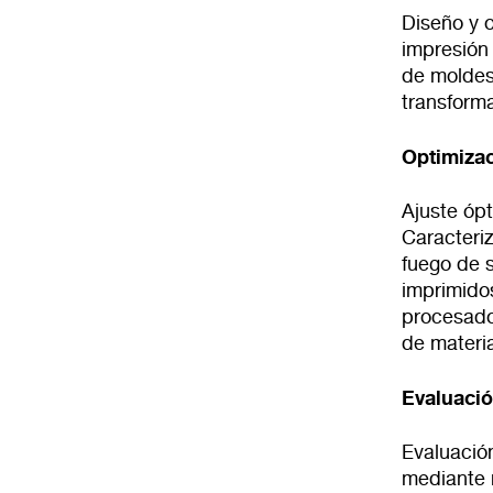
Diseño y o
impresión
de moldes
transform
Optimizac
Ajuste óp
Caracteriz
fuego de 
imprimido
procesado
de materia
Evaluació
Evaluación
mediante 