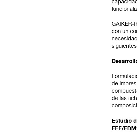
capacidad
funcionali
GAIKER-IK
con un con
necesidad
siguientes
Desarroll
Formulaci
de impres
compuesto
de las fi
composició
Estudio d
FFF/FDM