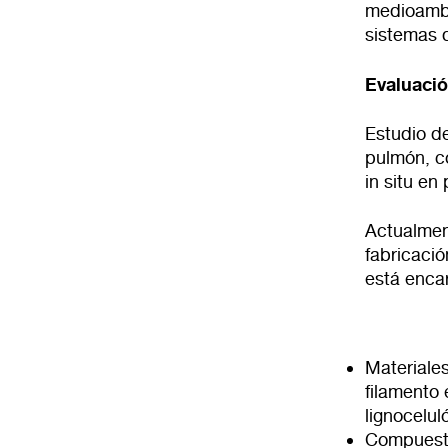
medioambi
sistemas 
Evaluació
Estudio de
pulmón, c
in situ en
Actualmen
fabricació
está enca
Materiale
filamento
lignocelul
Compuesto