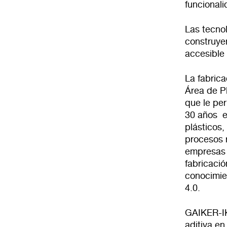
funcional
Las tecno
construyen
accesible 
La fabrica
Área de P
que le pe
30 años e
plásticos,
procesos r
empresas 
fabricaci
conocimien
4.0.
GAIKER-IK
aditiva en