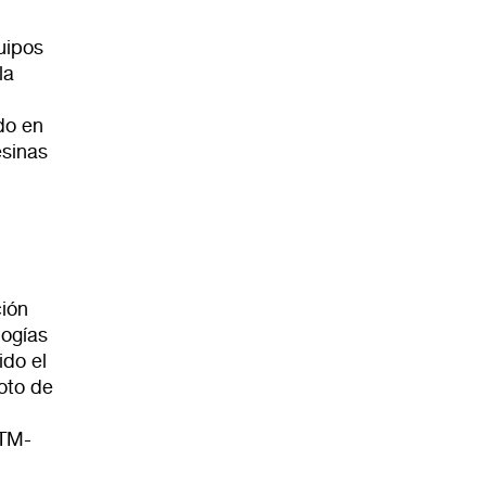
uipos
la
do en
esinas
ción
logías
ido el
oto de
RTM-