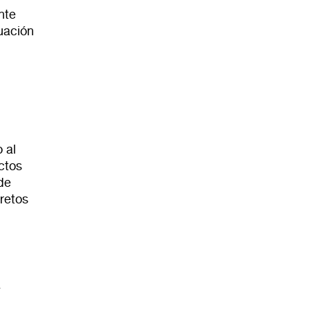
nte
uación
 al
ctos
de
retos
a