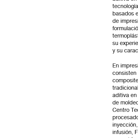
tecnologí
basados e
de impres
formulaci
termoplást
su experi
y su carac
En impres
consisten 
composite
tradiciona
aditiva en
de moldeo
Centro Te
procesado
inyección
infusión, 