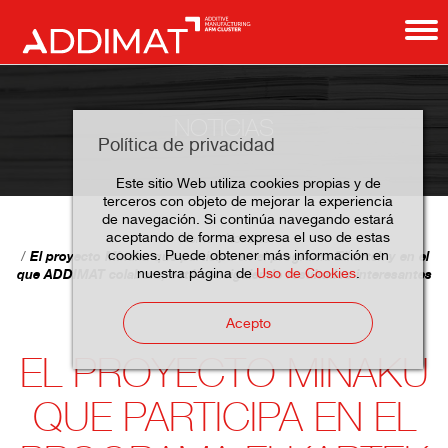
NOTICIAS
Política de privacidad
Este sitio Web utiliza cookies propias y de
terceros con objeto de mejorar la experiencia
de navegación. Si continúa navegando estará
aceptando de forma expresa el uso de estas
Home
Noticias
cookies. Puede obtener más información en
El proyecto Minaku que participa en el programa Elkartek y en el
nuestra página de
Uso de Cookies
.
que ADDIMAT colabora, está consiguiendo resultados interesantes
Acepto
EL PROYECTO MINAKU
QUE PARTICIPA EN EL