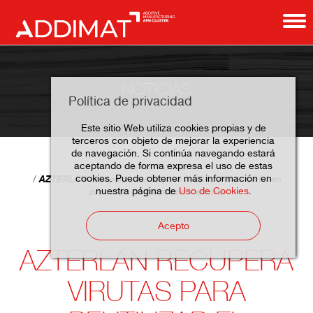
NOTICIAS
Política de privacidad
Este sitio Web utiliza cookies propias y de
terceros con objeto de mejorar la experiencia
de navegación. Si continúa navegando estará
aceptando de forma expresa el uso de estas
Home
Noticias
cookies. Puede obtener más información en
AZTERLAN recupera virutas para reutilizar el material en
nuestra página de
Uso de Cookies
.
procesos de fabricación aditiva
Acepto
AZTERLAN RECUPERA
VIRUTAS PARA