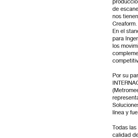
producció
de escaneo
nos tiene
Creaform.
En el sta
para Ingen
los movim
complemen
competitiv
Por su pa
INTERNA
(
Metromee
represent
Solucione
línea y fue
Todas las
calidad d