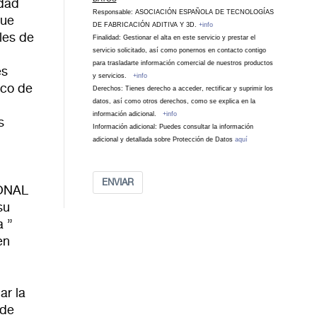
idad
Responsable: ASOCIACIÓN ESPAÑOLA DE TECNOLOGÍAS
que
DE FABRICACIÓN ADITIVA Y 3D.
+info
les de
Finalidad: Gestionar el alta en este servicio y prestar el
servicio solicitado, así como ponernos en contacto contigo
para trasladarte información comercial de nuestros productos
es
y servicios.
+info
ico de
Derechos: Tienes derecho a acceder, rectificar y suprimir los
datos, así como otros derechos, como se explica en la
información adicional.
+info
s
Información adicional: Puedes consultar la información
adicional y detallada sobre Protección de Datos
aquí
ENVIAR
ONAL
su
a ”
en
ar la
 de