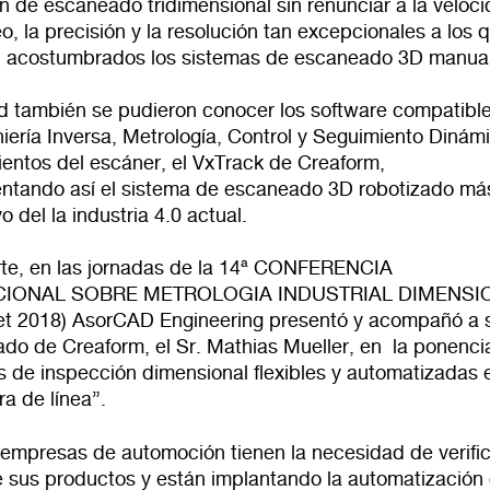
n de escaneado tridimensional sin renunciar a la veloc
, la precisión y la resolución tan excepcionales a los 
n acostumbrados los sistemas de escaneado 3D manua
nd también se pudieron conocer los software compatibl
iería Inversa, Metrología, Control y Seguimiento Dinám
ientos del escáner, el VxTrack de Creaform,
tando así el sistema de escaneado 3D robotizado má
o del la industria 4.0 actual.
rte, en las jornadas de la 14ª CONFERENCIA
CIONAL SOBRE METROLOGIA INDUSTRIAL DIMENSI
t 2018
) AsorCAD Engineering presentó y acompañó a 
ado de Creaform, el Sr. Mathias Mueller, en la ponenci
s de inspección dimensional flexibles y automatizadas 
ra de línea”.
 empresas de automoción tienen la necesidad de verific
e sus productos y están implantando la automatización