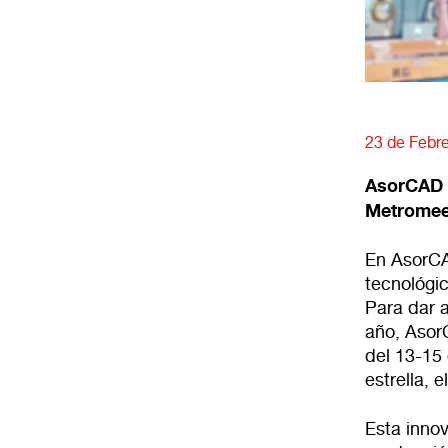
23 de Febr
AsorCAD 
Metromeet
En
AsorC
tecnológic
Para dar 
año, Asor
del 13-15 
estrella,
Esta inno