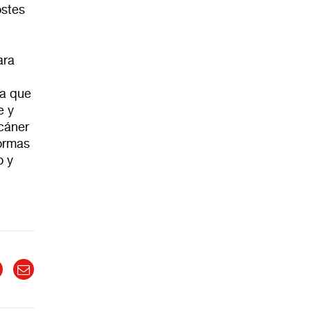
ostes
ara
ca que
e y
scáner
formas
o y