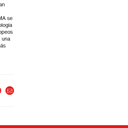
ran
AMA se
ología
ropeos
a una
más