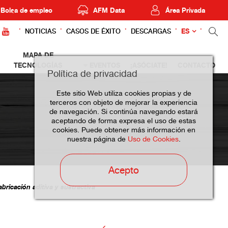
Bolsa de empleo
AFM Data
Área Privada
ES
NOTICIAS
CASOS DE ÉXITO
DESCARGAS
MAPA DE
TECNOLOGÍAS
EVENTOS
¡ASÓCIATE!
CONTACTO
Política de privacidad
Este sitio Web utiliza cookies propias y de
terceros con objeto de mejorar la experiencia
de navegación. Si continúa navegando estará
aceptando de forma expresa el uso de estas
cookies. Puede obtener más información en
nuestra página de
Uso de Cookies
.
Acepto
ricación aditiva y sustractiva