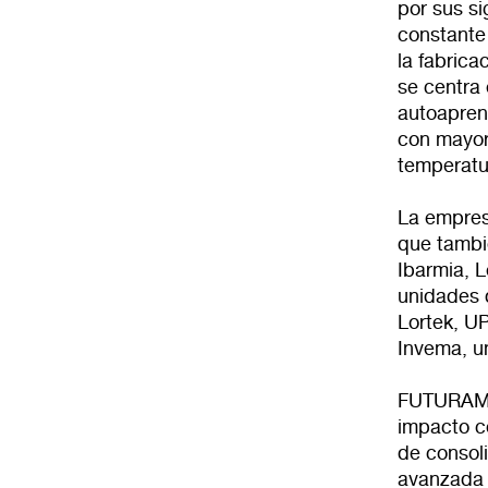
por sus s
constante 
la fabric
se centra
autoapren
con mayor 
temperatu
La empresa
que tambi
Ibarmia, 
unidades 
Lortek, U
Invema, u
FUTURAMA 
impacto co
de consoli
avanzada y