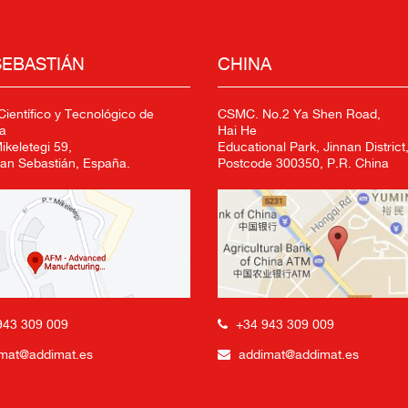
SEBASTIÁN
CHINA
ientífico y Tecnológico de
CSMC. No.2 Ya Shen Road,
a
Hai He
keletegi 59,
Educational Park, Jinnan District,
an Sebastián, España.
Postcode 300350, P.R. China
+34 943 309 009
943 309 009
addimat@addimat.es
mat@addimat.es