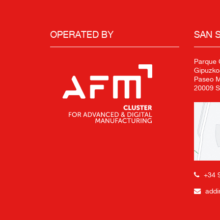
OPERATED BY
SAN 
Parque C
Gipuzko
Paseo Mi
20009 S
+34 
addi