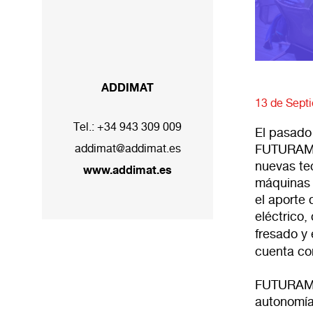
ADDIMAT
13 de Sept
Tel.:
+34 943 309 009
El pasado
FUTURAMA,
addimat@addimat.es
nuevas tec
www.addimat.es
máquinas 
el aporte 
eléctrico
fresado y 
cuenta co
FUTURAMA 
autonomía