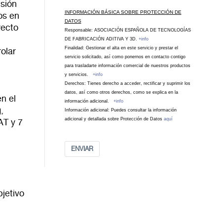
isión
INFORMACIÓN BÁSICA SOBRE PROTECCIÓN DE
os en
DATOS
yecto
Responsable: ASOCIACIÓN ESPAÑOLA DE TECNOLOGÍAS
DE FABRICACIÓN ADITIVA Y 3D.
+info
Finalidad: Gestionar el alta en este servicio y prestar el
olar
servicio solicitado, así como ponernos en contacto contigo
para trasladarte información comercial de nuestros productos
y servicios.
+info
Derechos: Tienes derecho a acceder, rectificar y suprimir los
datos, así como otros derechos, como se explica en la
en el
información adicional.
+info
,
Información adicional: Puedes consultar la información
adicional y detallada sobre Protección de Datos
aquí
AT y 7
ENVIAR
bjetivo