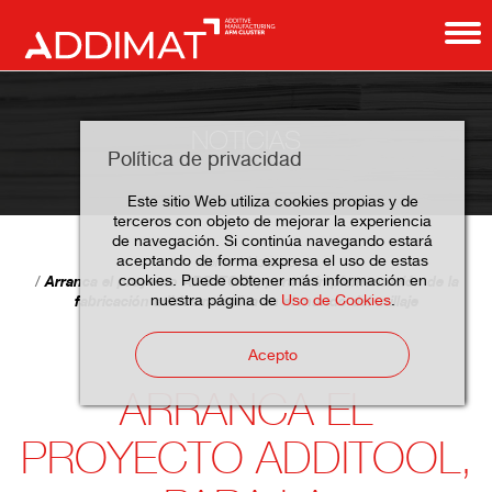
NOTICIAS
Política de privacidad
Este sitio Web utiliza cookies propias y de
terceros con objeto de mejorar la experiencia
de navegación. Si continúa navegando estará
aceptando de forma expresa el uso de estas
Home
Noticias
cookies. Puede obtener más información en
Arranca el proyecto ADDITOOL, para la implementación de la
nuestra página de
Uso de Cookies
.
fabricación aditiva metálica en el mundo del utillaje
Acepto
ARRANCA EL
PROYECTO ADDITOOL,