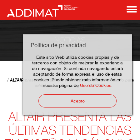
NOTICIAS
Política de privacidad
Este sitio Web utiliza cookies propias y de
terceros con objeto de mejorar la experiencia
de navegación. Si continúa navegando estará
aceptando de forma expresa el uso de estas
Home
Noticias
cookies. Puede obtener más información en
ALTAIR presenta las últimas tendencias en diseño y cálculo para
nuestra página de
Uso de Cookies
.
additive manufacturing en ADDIT3D
Acepto
ALTAIR PRESENTA LAS
ÚLTIMAS TENDENCIAS