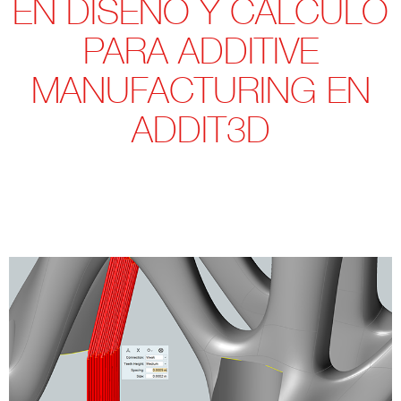
EN DISEÑO Y CÁLCULO
PARA ADDITIVE
MANUFACTURING EN
ADDIT3D