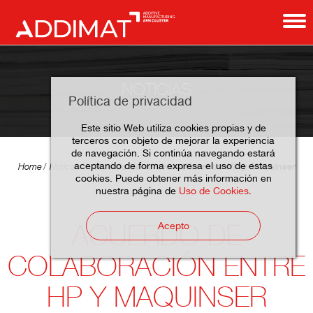
NOTICIAS
Política de privacidad
Este sitio Web utiliza cookies propias y de
terceros con objeto de mejorar la experiencia
de navegación. Si continúa navegando estará
aceptando de forma expresa el uso de estas
Acuerdo de colaboración entre HP y Maquinser
Home
Noticias
cookies. Puede obtener más información en
nuestra página de
Uso de Cookies
.
ACUERDO DE
Acepto
COLABORACIÓN ENTRE
HP Y MAQUINSER