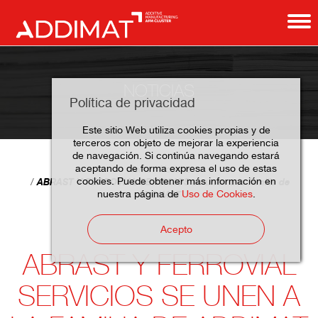
NOTICIAS
Política de privacidad
Este sitio Web utiliza cookies propias y de
terceros con objeto de mejorar la experiencia
de navegación. Si continúa navegando estará
aceptando de forma expresa el uso de estas
Home
Noticias
cookies. Puede obtener más información en
ABRAST Y FERROVIAL SERVICIOS se unen a la familia de
nuestra página de
Uso de Cookies
.
ADDIMAT
Acepto
ABRAST Y FERROVIAL
SERVICIOS SE UNEN A