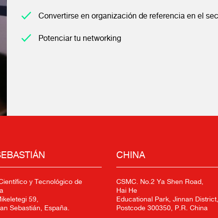
Convertirse en organización de referencia en el se
Potenciar tu networking
SEBASTIÁN
CHINA
ientífico y Tecnológico de
CSMC. No.2 Ya Shen Road,
a
Hai He
keletegi 59,
Educational Park, Jinnan District,
an Sebastián, España.
Postcode 300350, P.R. China