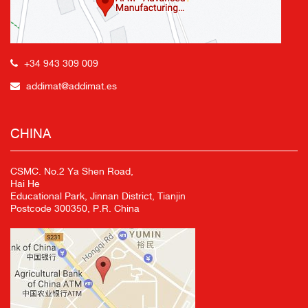
+34 943 309 009
addimat@addimat.es
CHINA
CSMC. No.2 Ya Shen Road,
Hai He
Educational Park, Jinnan District, Tianjin
Postcode 300350, P.R. China