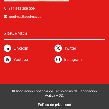
+34 943 309 009
addimat@addimat.es
SÍGUENOS
Linkedin
Twitter
Youtube
Instagram
© Asociación Española de Tecnologías de Fabricación
Aditiva y 3D.
Política de privacidad