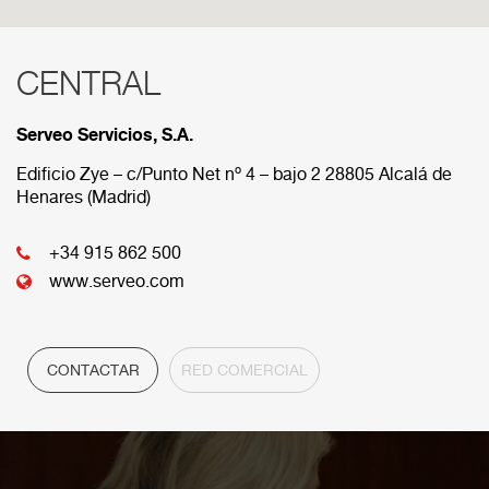
CENTRAL
RED COMERCIAL
Serveo Servicios, S.A.
A continuación se muestran las diferens sedes que
componen nuestra red comercial.
Edificio Zye – c/Punto Net nº 4 – bajo 2 28805 Alcalá de
Henares (Madrid)
CENTRAL
+34 915 862 500
www.serveo.com
CONTACTAR
RED COMERCIAL