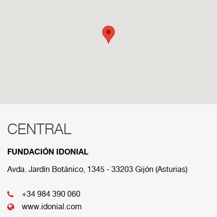
CENTRAL
RED COMERCIAL
FUNDACIÓN IDONIAL
A continuación se muestran las diferens sedes que
componen nuestra red comercial.
Avda. Jardín Botánico, 1345 - 33203 Gijón (Asturias)
+34 984 390 060
CENTRAL
www.idonial.com