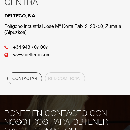
CENTRAL
RED COMERCIAL
DELTECO, S.A.U.
A continuación se muestran las diferens sedes que
componen nuestra red comercial.
Polígono Industrial Jose Mª Korta Pab. 2, 20750, Zumaia
(Gipuzkoa)
CENTRAL
+34 943 707 007
www.delteco.com
CONTACTAR
RED COMERCIAL
PONTE EN CONTACTO CON
NOSOTROS PARA OBTENER