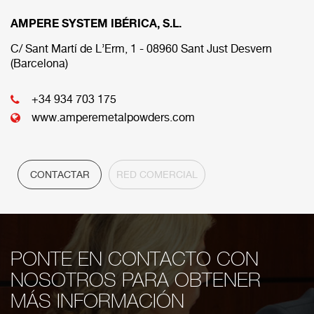
AMPERE SYSTEM IBÉRICA, S.L.
A continuación se muestran las diferens sedes que
componen nuestra red comercial.
C/ Sant Martí de L’Erm, 1 - 08960 Sant Just Desvern
(Barcelona)
CENTRAL
+34 934 703 175
www.amperemetalpowders.com
CONTACTAR
RED COMERCIAL
PONTE EN CONTACTO CON
NOSOTROS PARA OBTENER
MÁS INFORMACIÓN