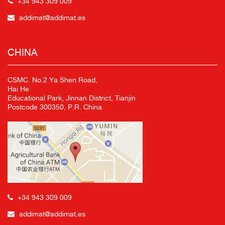
+34 943 309 009
addimat@addimat.es
CHINA
CSMC. No.2 Ya Shen Road,
Hai He
Educational Park, Jinnan District, Tianjin
Postcode 300350, P.R. China
+34 943 309 009
addimat@addimat.es