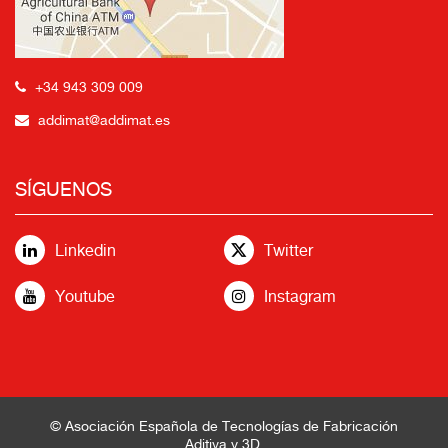
+34 943 309 009
addimat@addimat.es
SÍGUENOS
Linkedin
Twitter
Youtube
Instagram
© Asociación Española de Tecnologías de Fabricación
Aditiva y 3D.