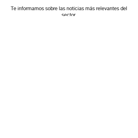
Te informamos sobre las noticias más relevantes del
sector.
CECIMO lanza oficialmente AM-EUROPE para
reforzar el ecosistema europeo de fabricación
aditiva